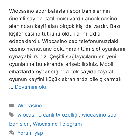
Wiocasino spor bahisleri spor bahislerinin
önemli sayıda katılımcısı vardır ancak casino
alanından keyif alan birçok kişi de vardır. Bazı
kişiler casino tutkunu olduklarını iddia
edeceklerdir. Wiocasino cep telefonunuzdaki
casino menüsüne dokunarak tüm slot oyunlarını
oynayabilirsiniz. Çeşitli sağlayıcıların en yeni
oyunlarına bu ekranda erişebilirsiniz. Mobil
cihazlarda oynandığında çok sayıda faydalı
oyunun keyfini küçük ekranlarda bile çıkarmak
…
Devamını oku
Kategoriler
Wiocasino
Etiketler
wiocasino canlı tv özelliği
,
wiocasino spor
bahisleri
,
Wiocasino Telegram
Yorum yap