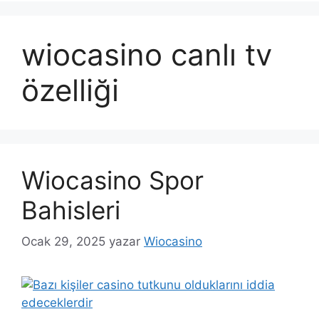
wiocasino canlı tv
özelliği
Wiocasino Spor
Bahisleri
Ocak 29, 2025
yazar
Wiocasino