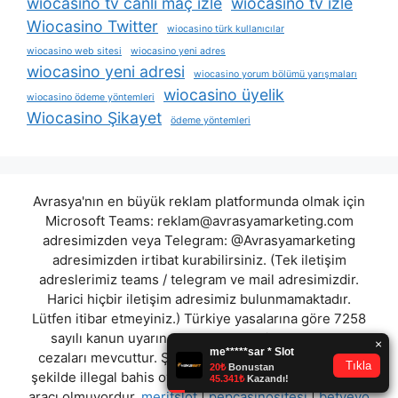
wiocasino tv canli maç izle
wiocasino tv izle
Wiocasino Twitter
wiocasino türk kullanıcılar
wiocasino web sitesi
wiocasino yeni adres
wiocasino yeni adresi
wiocasino yorum bölümü yarışmaları
wiocasino üyelik
wiocasino ödeme yöntemleri
Wiocasino Şikayet
ödeme yöntemleri
Avrasya'nın en büyük reklam platformunda olmak için
Microsoft Teams:
reklam@avrasyamarketing.com
adresimizden veya Telegram: @Avrasyamarketing
adresimizden irtibat kurabilirsiniz. (Tek iletişim
adreslerimiz teams / telegram ve mail adresimizdir.
Harici hiçbir iletişim adresimiz bulunmamaktadır.
Lütfen itibar etmeyiniz.) Türkiye yasalarına göre 7258
sayılı kanun uyarınca yasa dışı bahis oynamanın
cezaları mevcuttur. Şu an bulunduğunuz site hiç bir
şekilde illegal bahis oyunları oynatmıyor ve oynamaya
aracı olmuyordur.
meritslot
|
pepcasinositesi
|
betvevo