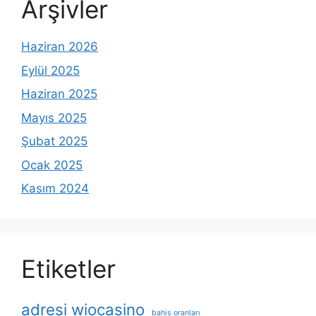
Arşivler
Haziran 2026
Eylül 2025
Haziran 2025
Mayıs 2025
Şubat 2025
Ocak 2025
Kasım 2024
Etiketler
adresi wiocasino
bahis oranları