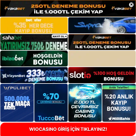
×
WIOCASINO GİRİŞ İÇİN TIKLAYINIZ!