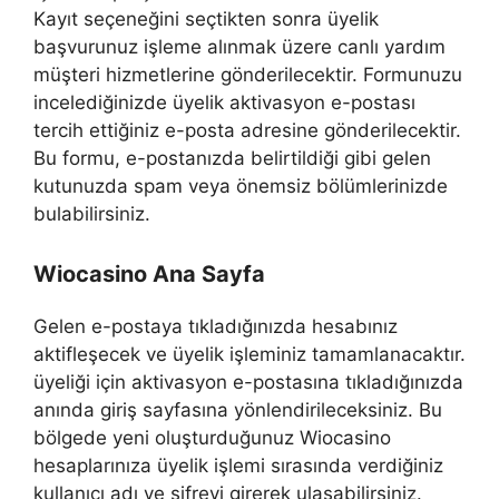
Kayıt seçeneğini seçtikten sonra üyelik
başvurunuz işleme alınmak üzere canlı yardım
müşteri hizmetlerine gönderilecektir. Formunuzu
incelediğinizde üyelik aktivasyon e-postası
tercih ettiğiniz e-posta adresine gönderilecektir.
Bu formu, e-postanızda belirtildiği gibi gelen
kutunuzda spam veya önemsiz bölümlerinizde
bulabilirsiniz.
Wiocasino Ana Sayfa
Gelen e-postaya tıkladığınızda hesabınız
aktifleşecek ve üyelik işleminiz tamamlanacaktır.
üyeliği için aktivasyon e-postasına tıkladığınızda
anında giriş sayfasına yönlendirileceksiniz. Bu
bölgede yeni oluşturduğunuz Wiocasino
hesaplarınıza üyelik işlemi sırasında verdiğiniz
kullanıcı adı ve şifreyi girerek ulaşabilirsiniz.