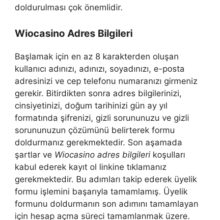
doldurulması çok önemlidir.
Wiocasino Adres Bilgileri
Başlamak için en az 8 karakterden oluşan
kullanıcı adınızı, adınızı, soyadınızı, e-posta
adresinizi ve cep telefonu numaranızı girmeniz
gerekir. Bitirdikten sonra adres bilgilerinizi,
cinsiyetinizi, doğum tarihinizi gün ay yıl
formatında şifrenizi, gizli sorununuzu ve gizli
sorununuzun çözümünü belirterek formu
doldurmanız gerekmektedir. Son aşamada
şartlar ve
Wiocasino adres bilgileri
koşulları
kabul ederek kayıt ol linkine tıklamanız
gerekmektedir. Bu adımları takip ederek üyelik
formu işlemini başarıyla tamamlamış. Üyelik
formunu doldurmanın son adımını tamamlayan
için hesap açma süreci tamamlanmak üzere.