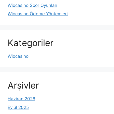
Wiocasino Spor Oyunları
Wiocasino Ödeme Yöntemleri
Kategoriler
Wiocasino
Arşivler
Haziran 2026
Eylül 2025