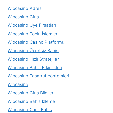
Wiocasino Adresi
Wiocasino Giriş
Wiocasino Üye Fırsatları
Wiocasino Toplu İşlemler
Wiocasino Casino Platformu
Wiocasino Ücretsiz Bahis
Wiocasino Hızlı Stratejiler
Wiocasino Bahis Etkinlikleri
Wiocasino Tasarruf Yöntemleri
Wiocasino
Wiocasino Giriş Bilgileri
Wiocasino Bahis İzleme
Wiocasino Canlı Bahis