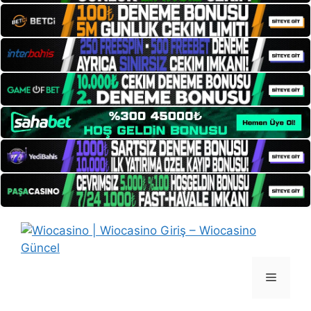
İçeriğe
atla
Menü