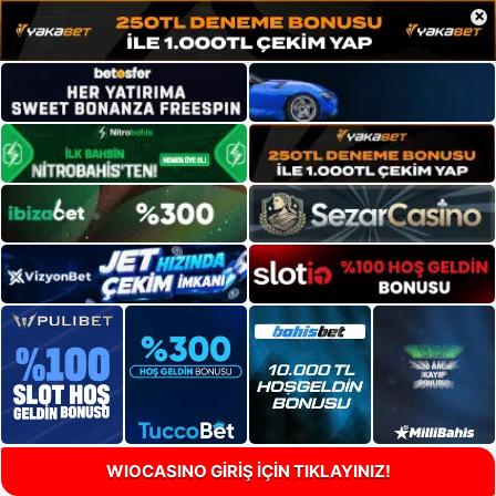
×
WIOCASINO GİRİŞ İÇİN TIKLAYINIZ!