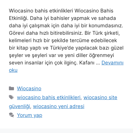
Wiocasino bahis etkinlikleri Wiocasino Bahis
Etkinliği. Daha iyi bahisler yapmak ve sahada
daha iyi çalışmak için daha iyi bir konumdasınız.
Görevi daha hızlı bitirebilirsiniz. Bir Türk şirketi,
kelimeleri hızlı bir şekilde tercüme edebilecek
bir kitap yaptı ve Türkiye’de yapılacak bazı güzel
şeyler ve şeyleri var ve yeni diller öğrenmeyi
seven insanlar için çok ilginç. Kafanı …
Devamını
oku
Kategoriler
Wiocasino
Etiketler
wiocasino bahis etkinlikleri
,
wiocasino site
güvenliği
,
wiocasino yeni adresi
Yorum yap