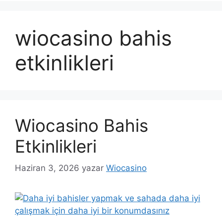
wiocasino bahis
etkinlikleri
Wiocasino Bahis
Etkinlikleri
Haziran 3, 2026
yazar
Wiocasino