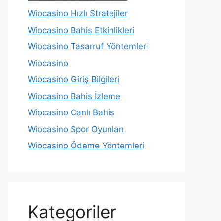
Wiocasino Hızlı Stratejiler
Wiocasino Bahis Etkinlikleri
Wiocasino Tasarruf Yöntemleri
Wiocasino
Wiocasino Giriş Bilgileri
Wiocasino Bahis İzleme
Wiocasino Canlı Bahis
Wiocasino Spor Oyunları
Wiocasino Ödeme Yöntemleri
Kategoriler