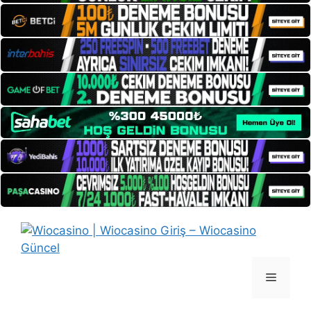
İçeriğe
atla
Menü