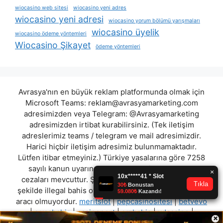
wiocasino web sitesi
wiocasino yeni adres
wiocasino yeni adresi
wiocasino yorum bölümü yarışmaları
wiocasino üyelik
wiocasino ödeme yöntemleri
Wiocasino Şikayet
ödeme yöntemleri
Avrasya'nın en büyük reklam platformunda olmak için
Microsoft Teams:
reklam@avrasyamarketing.com
adresimizden veya Telegram: @Avrasyamarketing
adresimizden irtibat kurabilirsiniz. (Tek iletişim
adreslerimiz teams / telegram ve mail adresimizdir.
Harici hiçbir iletişim adresimiz bulunmamaktadır.
Lütfen itibar etmeyiniz.) Türkiye yasalarına göre 7258
sayılı kanun uyarınca yasa dışı bahis oynamanın
cezaları mevcuttur. Şu an bulunduğunuz site hiç bir
şekilde illegal bahis oyunları oynatmıyor ve oynamaya
aracı olmuyordur.
meritslot
|
pepcasinositesi
|
betvevo
|
armabahis
|
casinoport
|
arzbahis
|
vdcasino
|
×