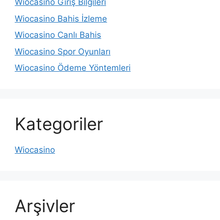
Wiocasino Giriş Bilgileri
Wiocasino Bahis İzleme
Wiocasino Canlı Bahis
Wiocasino Spor Oyunları
Wiocasino Ödeme Yöntemleri
Kategoriler
Wiocasino
Arşivler