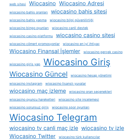
Wiocasino
Wiocasino Adresi
web sitesi
wiocasino bahis sitesi
wiocasino bahis oranları
wiocasino bahis yapma
wiocasino bilgi güvenilirliği
wiocasino bingo oyunları
wiocasino canli destek
wiocasino casino sitesi
wiocasino casino platformu
wiocasino cömert promosyonlar
wiocasino en i̇yi i̇htiyaç
Wiocasino Finansal İşlemler
wiocasino gerçek casino
Wiocasino Giriş
wiocasino giris yap
Wiocasino Güncel
wiocasino hesap yönetimi
wiocasino instagram
wiocasino lisanslı yuvalar
wiocasino maç izleme
wiocasino oran seçenekleri
wiocasino oyuncu hareketleri
wiocasino site i̇ncelemesi
wiocasino sorunsuz giriş
wiocasino spor oyunları
Wiocasino Telegram
wiocasino tv canli maç izle
wiocasino tv izle
Wiocasino Twitter
wiocasino türk kullanıcılar