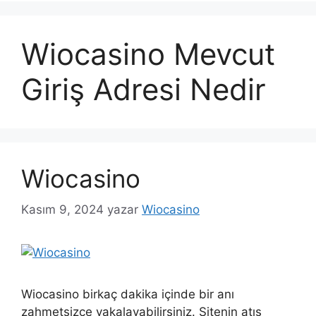
Wiocasino Mevcut
Giriş Adresi Nedir
Wiocasino
Kasım 9, 2024
yazar
Wiocasino
Wiocasino birkaç dakika içinde bir anı
zahmetsizce yakalayabilirsiniz. Sitenin atış